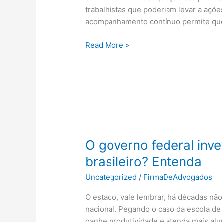
trabalhistas que poderiam levar a açõe
acompanhamento contínuo permite qu
Consultoria
Read More »
Jurídica:
Entenda
a
Importância!
O governo federal inv
brasileiro? Entenda
Uncategorized
/
FirmaDeAdvogados
O estado, vale lembrar, há décadas nã
nacional. Pegando o caso da escola de 
ganhe produtividade e atenda mais alu