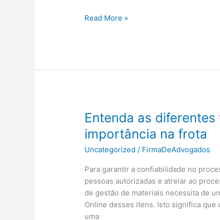
O
Read More »
que
é
Youtuber:
Entenda
o
Fenômeno
Digital
Entenda as diferentes
importância na frota
Uncategorized
/
FirmaDeAdvogados
Para garantir a confiabilidade no proc
pessoas autorizadas e atrelar ao proce
de gestão de materiais necessita de um
Online desses itens. Isto significa q
uma