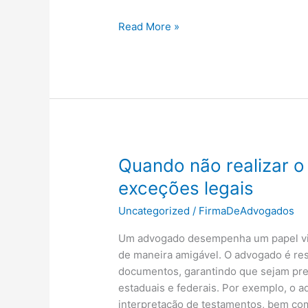
Entenda
Read More »
as
diferentes
funções
do
pneu
e
sua
importância
Quando não realizar o 
na
exceções legais
frota
Uncategorized
/
FirmaDeAdvogados
Um advogado desempenha um papel vita
de maneira amigável. O advogado é res
documentos, garantindo que sejam pre
estaduais e federais. Por exemplo, o 
interpretação de testamentos, bem co