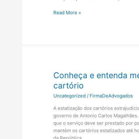
Quando
Read More »
não
realizar
o
inventário:
entenda
as
exceções
legais
Conheça e entenda me
cartório
Uncategorized
/
FirmaDeAdvogados
A estatização dos cartórios extrajudic
governo de Antonio Carlos Magalhães.
que o serviço deve ser prestado por pa
mantém os cartórios estatizados até ho
da República