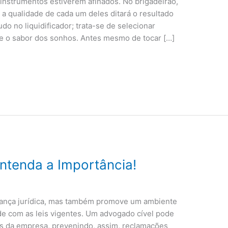
 instrumentos estiverem afinados. No brigadeirão,
 a qualidade de cada um deles ditará o resultado
udo no liquidificador; trata-se de selecionar
e o sabor dos sonhos. Antes mesmo de tocar […]
Entenda a Importância!
rança jurídica, mas também promove um ambiente
e com as leis vigentes. Um advogado cível pode
as da empresa, prevenindo, assim, reclamações