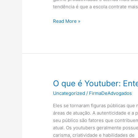
tendência é que a escola contrate mais
O
Read More »
governo
federal
investe
pouco
no
esporte
brasileiro?
Entenda
O que é Youtuber: Ent
Uncategorized
/
FirmaDeAdvogados
Eles se tornaram figuras públicas que
áreas de atuação. A autenticidade e 
seu público são fatores que contribuem
atual. Os youtubers geralmente possue
carisma, criatividade e habilidades de