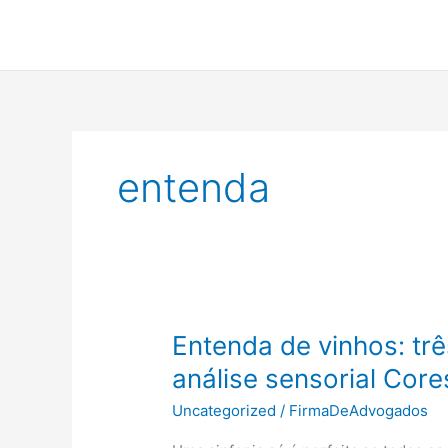
Ir
para
o
conteúdo
entenda
Entenda de vinhos: tr
análise sensorial Cor
Uncategorized
/
FirmaDeAdvogados