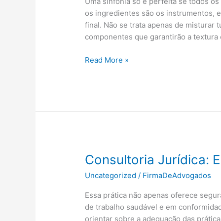
Uma sinfonia só é perfeita se todos os
os ingredientes são os instrumentos, e
final. Não se trata apenas de misturar t
componentes que garantirão a textura 
Entenda
Read More »
de
vinhos:
três
dicas
básicas
para
uma
análise
Consultoria Jurídica: 
sensorial
Uncategorized
/
FirmaDeAdvogados
Cores
e
Essa prática não apenas oferece segu
Temperos
de trabalho saudável e em conformidad
orientar sobre a adequação das prátic