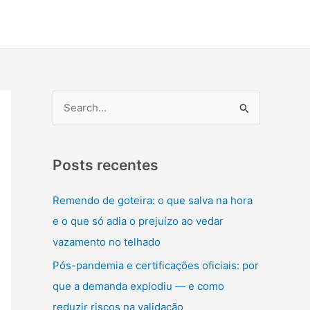
P
e
s
q
Posts recentes
u
Remendo de goteira: o que salva na hora
i
e o que só adia o prejuízo ao vedar
s
vazamento no telhado
a
Pós-pandemia e certificações oficiais: por
r
que a demanda explodiu — e como
p
reduzir riscos na validação
o