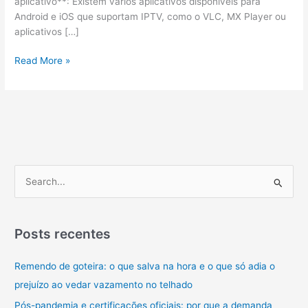
aplicativo**: Existem vários aplicativos disponíveis para
Android e iOS que suportam IPTV, como o VLC, MX Player ou
aplicativos […]
Como
Read More »
assistir
IPTV
no
celular,
Smart
TV
e
P
PC?
e
s
q
Posts recentes
u
Remendo de goteira: o que salva na hora e o que só adia o
i
prejuízo ao vedar vazamento no telhado
s
a
Pós-pandemia e certificações oficiais: por que a demanda