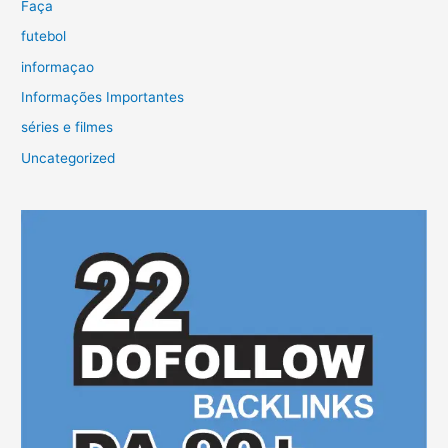
Faça
futebol
informaçao
Informações Importantes
séries e filmes
Uncategorized