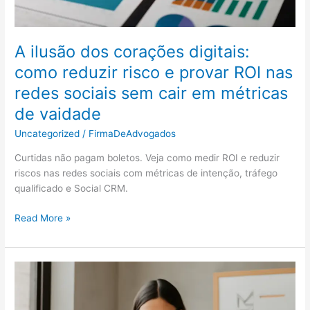
A ilusão dos corações digitais:
como reduzir risco e provar ROI nas
redes sociais sem cair em métricas
de vaidade
Uncategorized
/
FirmaDeAdvogados
Curtidas não pagam boletos. Veja como medir ROI e reduzir
riscos nas redes sociais com métricas de intenção, tráfego
qualificado e Social CRM.
A
Read More »
ilusão
dos
corações
digitais:
como
reduzir