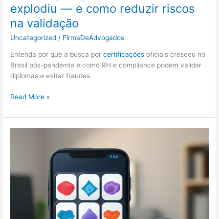
explodiu — e como reduzir riscos
na validação
Uncategorized
/
FirmaDeAdvogados
Entenda por que a busca por
certificações
oficiais cresceu no
Brasil pós-pandemia e como RH e compliance podem validar
diplomas e evitar fraudes.
Pós-
Read More »
pandemia
e
certificações
oficiais:
por
que
a
demanda
explodiu
—
e