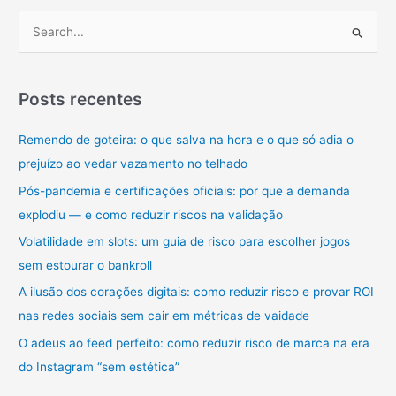
agenda
P
e
e
prontuário
s
em
q
um
Posts recentes
fluxo
u
inteligente
Remendo de goteira: o que salva na hora e o que só adia o
i
prejuízo ao vedar vazamento no telhado
s
a
Pós-pandemia e certificações oficiais: por que a demanda
r
explodiu — e como reduzir riscos na validação
p
Volatilidade em slots: um guia de risco para escolher jogos
o
sem estourar o bankroll
r
A ilusão dos corações digitais: como reduzir risco e provar ROI
:
nas redes sociais sem cair em métricas de vaidade
O adeus ao feed perfeito: como reduzir risco de marca na era
do Instagram “sem estética”