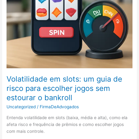
como
reduzir
riscos
na
validação
Volatilidade em slots: um guia de
risco para escolher jogos sem
estourar o bankroll
Uncategorized
/
FirmaDeAdvogados
Entenda volatilidade em slots (baixa, média e alta), como ela
afeta risco e frequência de prêmios e como escolher jogos
com mais controle.