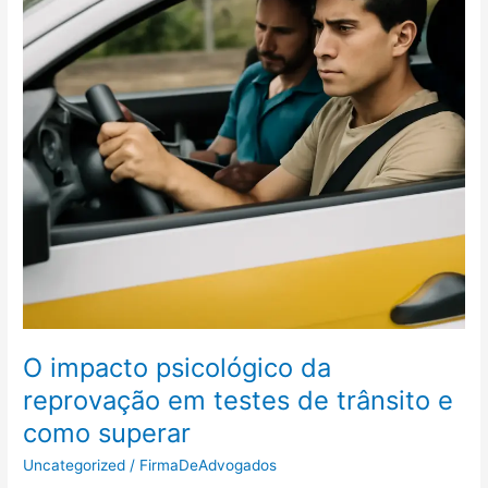
fadiga
visual
e
manter
a
leitura
do
asfalto
com
óculos
certos
O impacto psicológico da
reprovação em testes de trânsito e
como superar
Uncategorized
/
FirmaDeAdvogados