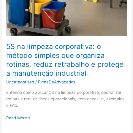
5S na limpeza corporativa: o
método simples que organiza
rotinas, reduz retrabalho e protege
a manutenção industrial
Uncategorized
/
FirmaDeAdvogados
Entenda como aplicar 5S na limpeza corporativa, padronizar
rotinas e reduzir riscos operacionais, com checklist, exemplos
e FAQ.
5S
Read More »
na
limpeza