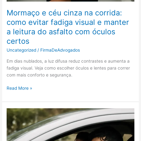
Mormaço e céu cinza na corrida:
como evitar fadiga visual e manter
a leitura do asfalto com óculos
certos
Uncategorized
/
FirmaDeAdvogados
Em dias nublados, a luz difusa reduz contrastes e aumenta a
fadiga visual. Veja como escolher óculos e lentes para correr
com mais conforto e segurança.
Mormaço
Read More »
e
céu
cinza
na
corrida:
como
evitar