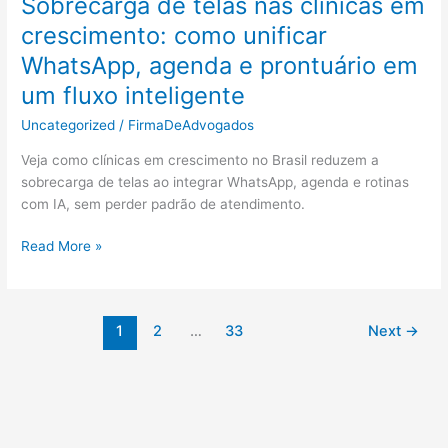
Sobrecarga de telas nas clínicas em
crescimento: como unificar
WhatsApp, agenda e prontuário em
um fluxo inteligente
Uncategorized
/
FirmaDeAdvogados
Veja como clínicas em crescimento no Brasil reduzem a
sobrecarga de telas ao integrar WhatsApp, agenda e rotinas
com IA, sem perder padrão de atendimento.
Sobrecarga
Read More »
de
telas
nas
1
2
…
33
Next
→
clínicas
em
crescimento:
como
unificar
WhatsApp,