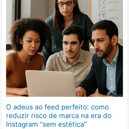
risco
e
provar
ROI
nas
redes
sociais
sem
cair
em
métricas
de
vaidade
O adeus ao feed perfeito: como
reduzir risco de marca na era do
Instagram “sem estética”