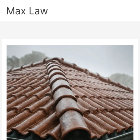
Ir
Max Law
para
o
conteúdo