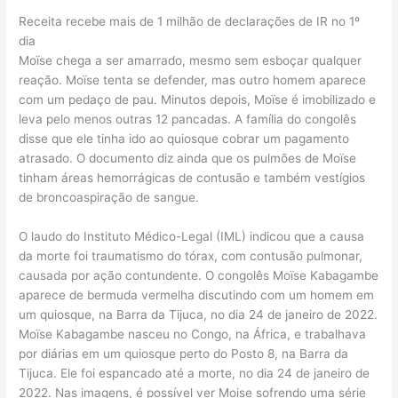
Receita recebe mais de 1 milhão de declarações de IR no 1º
dia
Moïse chega a ser amarrado, mesmo sem esboçar qualquer
reação. Moïse tenta se defender, mas outro homem aparece
com um pedaço de pau. Minutos depois, Moïse é imobilizado e
leva pelo menos outras 12 pancadas. A família do congolês
disse que ele tinha ido ao quiosque cobrar um pagamento
atrasado. O documento diz ainda que os pulmões de Moïse
tinham áreas hemorrágicas de contusão e também vestígios
de broncoaspiração de sangue.
O laudo do Instituto Médico-Legal (IML) indicou que a causa
da morte foi traumatismo do tórax, com contusão pulmonar,
causada por ação contundente. O congolês Moïse Kabagambe
aparece de bermuda vermelha discutindo com um homem em
um quiosque, na Barra da Tijuca, no dia 24 de janeiro de 2022.
Moïse Kabagambe nasceu no Congo, na África, e trabalhava
por diárias em um quiosque perto do Posto 8, na Barra da
Tijuca. Ele foi espancado até a morte, no dia 24 de janeiro de
2022. Nas imagens, é possível ver Moise sofrendo uma série