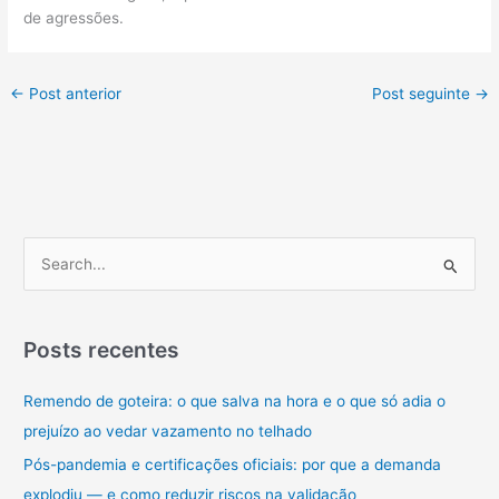
de agressões.
←
Post anterior
Post seguinte
→
P
e
s
q
Posts recentes
u
Remendo de goteira: o que salva na hora e o que só adia o
i
prejuízo ao vedar vazamento no telhado
s
a
Pós-pandemia e certificações oficiais: por que a demanda
r
explodiu — e como reduzir riscos na validação