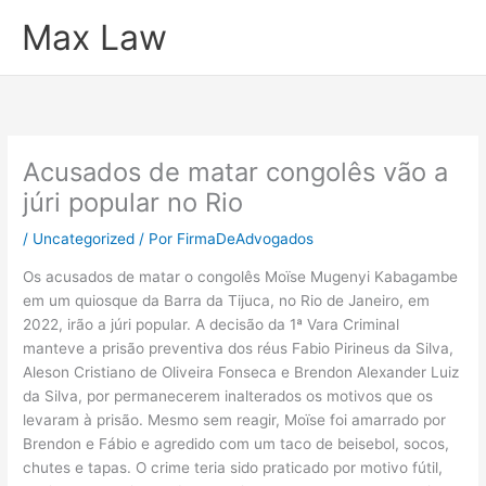
Ir
Max Law
para
o
conteúdo
Acusados de matar congolês vão a
júri popular no Rio
/
Uncategorized
/ Por
FirmaDeAdvogados
Os acusados de matar o congolês Moïse Mugenyi Kabagambe
em um quiosque da Barra da Tijuca, no Rio de Janeiro, em
2022, irão a júri popular. A decisão da 1ª Vara Criminal
manteve a prisão preventiva dos réus Fabio Pirineus da Silva,
Aleson Cristiano de Oliveira Fonseca e Brendon Alexander Luiz
da Silva, por permanecerem inalterados os motivos que os
levaram à prisão. Mesmo sem reagir, Moïse foi amarrado por
Brendon e Fábio e agredido com um taco de beisebol, socos,
chutes e tapas. O crime teria sido praticado por motivo fútil,