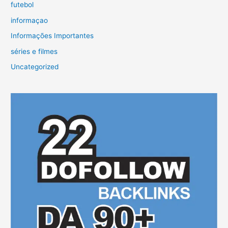
futebol
informaçao
Informações Importantes
séries e filmes
Uncategorized