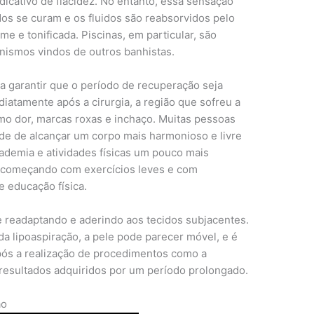
dicativo de flacidez. No entanto, essa sensação
os se curam e os fluidos são reabsorvidos pelo
e e tonificada. Piscinas, em particular, são
anismos vindos de outros banhistas.
a garantir que o período de recuperação seja
diatamente após a cirurgia, a região que sofreu a
mo dor, marcas roxas e inchaço. Muitas pessoas
de de alcançar um corpo mais harmonioso e livre
cademia e atividades físicas um pouco mais
, começando com exercícios leves e com
 educação física.
e readaptando e aderindo aos tecidos subjacentes.
a lipoaspiração, a pele pode parecer móvel, e é
ós a realização de procedimentos como a
 resultados adquiridos por um período prolongado.
ão