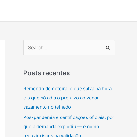
P
e
s
q
Posts recentes
u
Remendo de goteira: o que salva na hora
i
e o que só adia o prejuízo ao vedar
s
vazamento no telhado
a
Pós-pandemia e certificações oficiais: por
r
que a demanda explodiu — e como
p
reduzir riscos na validação
o