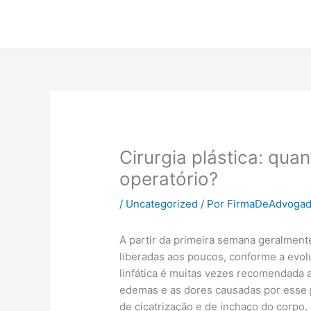
Ir
para
o
conteúdo
Cirurgia plástica: qu
operatório?
/
Uncategorized
/ Por
FirmaDeAdvoga
A partir da primeira semana geralment
liberadas aos poucos, conforme a evol
linfática é muitas vezes recomendada apó
edemas e as dores causadas por esse 
de cicatrização e de inchaço do corpo, 