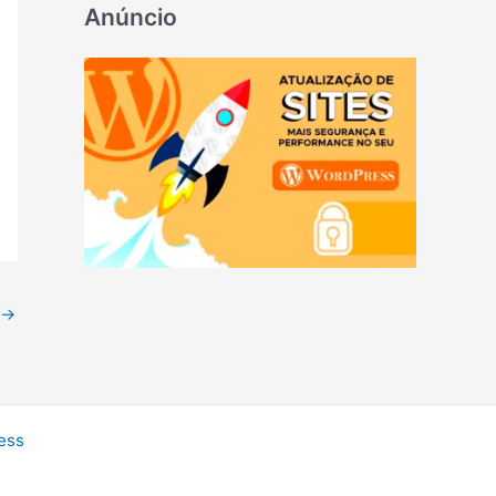
Anúncio
→
ess