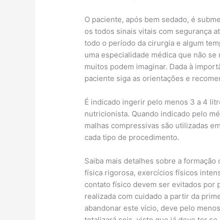
O paciente, após bem sedado, é submet
os todos sinais vitais com segurança 
todo o período da cirurgia e algum temp
uma especialidade médica que não se 
muitos podem imaginar. Dada à importâ
paciente siga as orientações e recom
É indicado ingerir pelo menos 3 a 4 li
nutricionista. Quando indicado pelo mé
malhas compressivas são utilizadas em 
cada tipo de procedimento.
Saiba mais detalhes sobre a formação d
física rigorosa, exercícios físicos int
contato físico devem ser evitados por
realizada com cuidado a partir da pri
abandonar este vício, deve pelo menos
totalizará seis, visto que já deve ter s