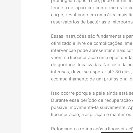
prolongado após a lipo, pode ser um in
tende a desaparecer conforme os tecid
corpo, resultando em uma área mais firm
reservatórios de bactérias e microorg
Essas instruções são fundamentais par
otimizado e livre de complicações. Ime
intervenção pode apresentar sinais co
veem na lipoaspiração uma oportunida
de gorduras localizadas. No caso da a
intensas, deve-se esperar até 30 dias
acompanhamento de um profissional de
Isso ocorre porque a pele ainda está s
Durante esse período de recuperação d
possível movimentá-la suavemente. Ap
lipoaspiração, a aspiração é manter os
Retomando a rotina após a lipoaspiraç