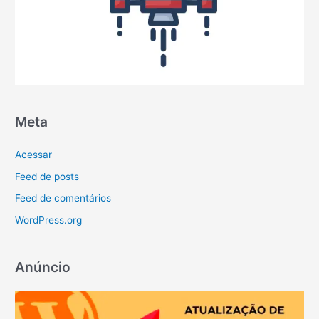
Meta
Acessar
Feed de posts
Feed de comentários
WordPress.org
Anúncio