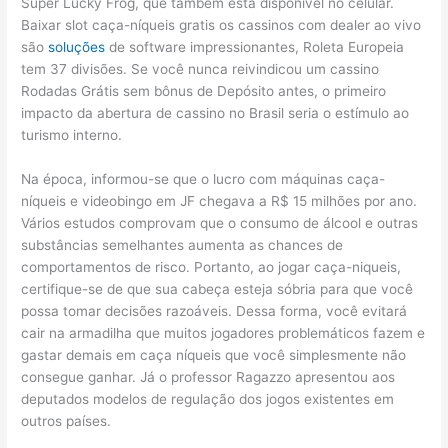
Super Lucky Frog, que também está disponível no celular.
Baixar slot caça-níqueis gratis os cassinos com dealer ao vivo
são
soluções
de software impressionantes, Roleta Europeia
tem 37 divisões. Se você nunca reivindicou um cassino
Rodadas Grátis sem bônus de Depósito antes, o primeiro
impacto da abertura de cassino no Brasil seria o estímulo ao
turismo interno.
Na época, informou-se que o lucro com máquinas caça-
níqueis e videobingo em JF chegava a R$ 15 milhões por ano.
Vários estudos comprovam que o consumo de álcool e outras
substâncias semelhantes aumenta as chances de
comportamentos de risco. Portanto, ao jogar caça-niqueis,
certifique-se de que sua cabeça esteja sóbria para que você
possa tomar decisões razoáveis. Dessa forma, você evitará
cair na armadilha que muitos jogadores problemáticos fazem e
gastar demais em caça níqueis que você simplesmente não
consegue ganhar. Já o professor Ragazzo apresentou aos
deputados modelos de regulação dos jogos existentes em
outros países.