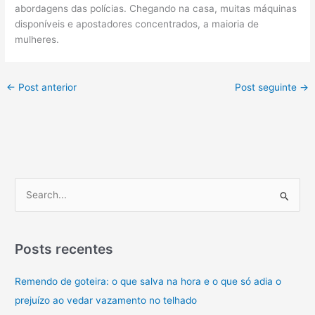
abordagens das polícias. Chegando na casa, muitas máquinas
disponíveis e apostadores concentrados, a maioria de
mulheres.
←
Post anterior
Post seguinte
→
P
e
s
q
Posts recentes
u
Remendo de goteira: o que salva na hora e o que só adia o
i
prejuízo ao vedar vazamento no telhado
s