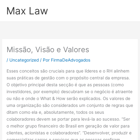
Ir
Max Law
para
o
conteúdo
Missão, Visão e Valores
/
Uncategorized
/ Por
FirmaDeAdvogados
Esses conceitos são cruciais para que líderes e o RH alinhem
suas práticas de gestão com o propósito central da empresa.
O objetivo principal desta secção é que as pessoas (como
investidores, por exemplo) descubram se o negócio é atraente
ou não e onde o What & How serão explicados. Os valores de
uma organização são considerados um conjunto de regras que
ditam como ela e, absolutamente, todos os seus
colaboradores devem se portar para levá-la ao sucesso. “Ser
o melhor grupo financeiro do Brasil em geração de valor para
clientes, acionistas e colaboradores”. “Desenvolver, produzir e
comercializar carros e serviços que as pessoas prefiram