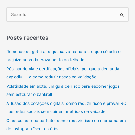
P
e
s
q
Posts recentes
u
Remendo de goteira: o que salva na hora e o que só adia o
i
prejuízo ao vedar vazamento no telhado
s
a
Pós-pandemia e certificações oficiais: por que a demanda
r
explodiu — e como reduzir riscos na validação
p
Volatilidade em slots: um guia de risco para escolher jogos
o
sem estourar o bankroll
r
A ilusão dos corações digitais: como reduzir risco e provar ROI
:
nas redes sociais sem cair em métricas de vaidade
O adeus ao feed perfeito: como reduzir risco de marca na era
do Instagram “sem estética”