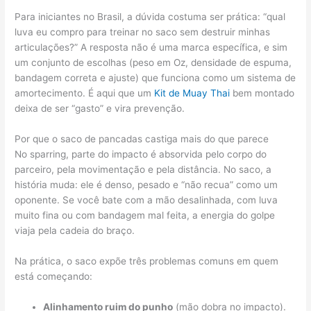
Para iniciantes no Brasil, a dúvida costuma ser prática: “qual
luva eu compro para treinar no saco sem destruir minhas
articulações?” A resposta não é uma marca específica, e sim
um conjunto de escolhas (peso em Oz, densidade de espuma,
bandagem correta e ajuste) que funciona como um sistema de
amortecimento. É aqui que um
Kit de Muay Thai
bem montado
deixa de ser “gasto” e vira prevenção.
Por que o saco de pancadas castiga mais do que parece
No sparring, parte do impacto é absorvida pelo corpo do
parceiro, pela movimentação e pela distância. No saco, a
história muda: ele é denso, pesado e “não recua” como um
oponente. Se você bate com a mão desalinhada, com luva
muito fina ou com bandagem mal feita, a energia do golpe
viaja pela cadeia do braço.
Na prática, o saco expõe três problemas comuns em quem
está começando:
Alinhamento ruim do punho
(mão dobra no impacto).