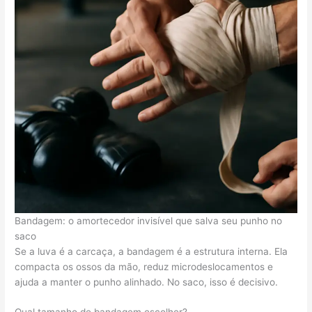
Bandagem: o amortecedor invisível que salva seu punho no
saco
Se a luva é a carcaça, a bandagem é a estrutura interna. Ela
compacta os ossos da mão, reduz microdeslocamentos e
ajuda a manter o punho alinhado. No saco, isso é decisivo.