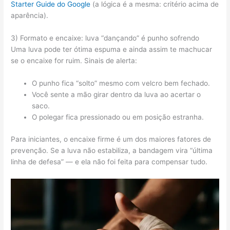
Starter Guide do Google
(a lógica é a mesma: critério acima de
aparência).
3) Formato e encaixe: luva “dançando” é punho sofrendo
Uma luva pode ter ótima espuma e ainda assim te machucar
se o encaixe for ruim. Sinais de alerta:
O punho fica “solto” mesmo com velcro bem fechado.
Você sente a mão girar dentro da luva ao acertar o
saco.
O polegar fica pressionado ou em posição estranha.
Para iniciantes, o encaixe firme é um dos maiores fatores de
prevenção. Se a luva não estabiliza, a bandagem vira “última
linha de defesa” — e ela não foi feita para compensar tudo.