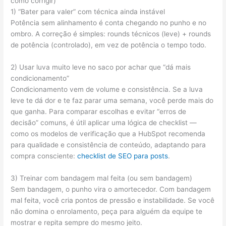
como corrigir)
1) “Bater para valer” com técnica ainda instável
Potência sem alinhamento é conta chegando no punho e no
ombro. A correção é simples: rounds técnicos (leve) + rounds
de potência (controlado), em vez de potência o tempo todo.
2) Usar luva muito leve no saco por achar que “dá mais
condicionamento”
Condicionamento vem de volume e consistência. Se a luva
leve te dá dor e te faz parar uma semana, você perde mais do
que ganha. Para comparar escolhas e evitar “erros de
decisão” comuns, é útil aplicar uma lógica de checklist —
como os modelos de verificação que a HubSpot recomenda
para qualidade e consistência de conteúdo, adaptando para
compra consciente:
checklist de SEO para posts
.
3) Treinar com bandagem mal feita (ou sem bandagem)
Sem bandagem, o punho vira o amortecedor. Com bandagem
mal feita, você cria pontos de pressão e instabilidade. Se você
não domina o enrolamento, peça para alguém da equipe te
mostrar e repita sempre do mesmo jeito.