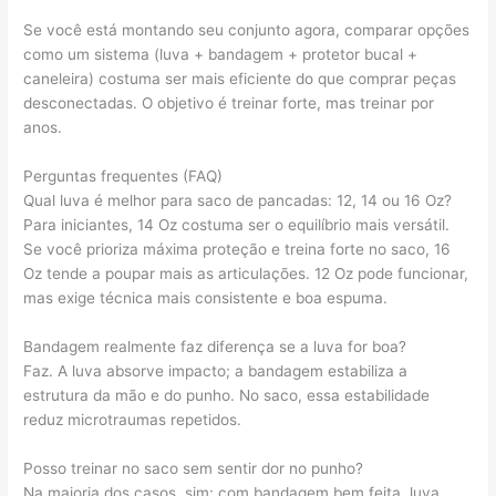
Se você está montando seu conjunto agora, comparar opções
como um sistema (luva + bandagem + protetor bucal +
caneleira) costuma ser mais eficiente do que comprar peças
desconectadas. O objetivo é treinar forte, mas treinar por
anos.
Perguntas frequentes (FAQ)
Qual luva é melhor para saco de pancadas: 12, 14 ou 16 Oz?
Para iniciantes, 14 Oz costuma ser o equilíbrio mais versátil.
Se você prioriza máxima proteção e treina forte no saco, 16
Oz tende a poupar mais as articulações. 12 Oz pode funcionar,
mas exige técnica mais consistente e boa espuma.
Bandagem realmente faz diferença se a luva for boa?
Faz. A luva absorve impacto; a bandagem estabiliza a
estrutura da mão e do punho. No saco, essa estabilidade
reduz microtraumas repetidos.
Posso treinar no saco sem sentir dor no punho?
Na maioria dos casos, sim: com bandagem bem feita, luva