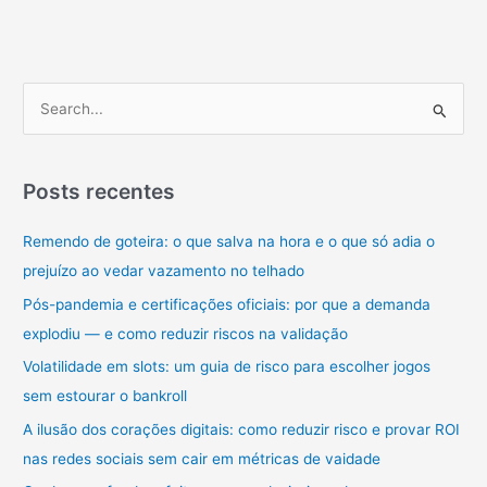
P
e
s
q
Posts recentes
u
Remendo de goteira: o que salva na hora e o que só adia o
i
prejuízo ao vedar vazamento no telhado
s
a
Pós-pandemia e certificações oficiais: por que a demanda
r
explodiu — e como reduzir riscos na validação
p
Volatilidade em slots: um guia de risco para escolher jogos
o
sem estourar o bankroll
r
A ilusão dos corações digitais: como reduzir risco e provar ROI
:
nas redes sociais sem cair em métricas de vaidade