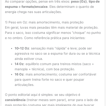
Ao comparar opções, pense em três eixos:
peso (Oz)
,
tipo de
espuma
e
formato/encaixe
. Eles determinam o quanto de
energia chega nas suas articulações.
1) Peso em Oz: mais amortecimento, mais proteção
Em geral, luvas mais pesadas têm mais material de proteção.
Para o saco, isso costuma significar menos “choque” no punho
e no ombro. Como referência prática para iniciantes:
10–12 Oz
: sensação mais “rápida” e leve; pode ser
agressiva no saco se a espuma for dura ou se a técnica
ainda estiver crua.
14 Oz
: equilíbrio comum para treinos mistos (saco +
manopla + técnica), com boa proteção.
16 Oz
: mais amortecimento; costuma ser confortável
para quem treina forte no saco e quer poupar
articulações.
O ponto editorial aqui é simples: se seu objetivo é
consistência
(treinar meses sem parar), errar para o lado de
mais proteção costuma ser mais inteligente do que buscar