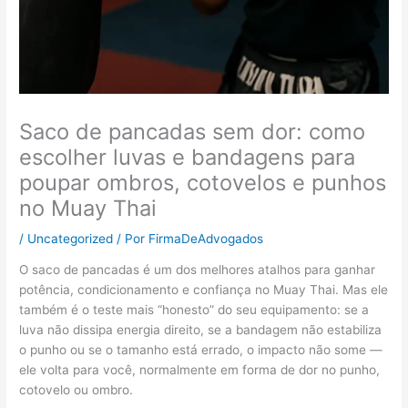
Saco de pancadas sem dor: como
escolher luvas e bandagens para
poupar ombros, cotovelos e punhos
no Muay Thai
/
Uncategorized
/ Por
FirmaDeAdvogados
O saco de pancadas é um dos melhores atalhos para ganhar
potência, condicionamento e confiança no Muay Thai. Mas ele
também é o teste mais “honesto” do seu equipamento: se a
luva não dissipa energia direito, se a bandagem não estabiliza
o punho ou se o tamanho está errado, o impacto não some —
ele volta para você, normalmente em forma de dor no punho,
cotovelo ou ombro.