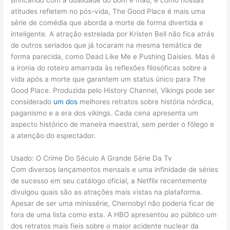
Brincando com a dualidade do bom e mau, e como nossas
atitudes refletem no pós-vida, The Good Place é mais uma
série de comédia que aborda a morte de forma divertida e
inteligente. A atração estrelada por Kristen Bell não fica atrás
de outros seriados que já tocaram na mesma temática de
forma parecida, como Dead Like Me e Pushing Daisies. Mas é
a ironia do roteiro amarrada às reflexões filosóficas sobre a
vida após a morte que garantem um status único para The
Good Place. Produzida pelo History Channel, Vikings pode ser
considerado
um dos
melhores retratos sobre história nórdica,
paganismo e a era dos vikings. Cada cena apresenta um
aspecto histórico de maneira maestral, sem perder o fôlego e
a atenção do espectador.
Usado: O Crime Do Século A Grande Série Da Tv
Com diversos lançamentos mensais e uma infinidade de séries
de sucesso em seu catálogo oficial, a Netflix recentemente
divulgou quais são as atrações mais vistas na plataforma.
Apesar de ser uma minissérie, Chernobyl não poderia ficar de
fora de uma lista como esta. A HBO apresentou ao público um
dos retratos mais fieis sobre o maior acidente nuclear da