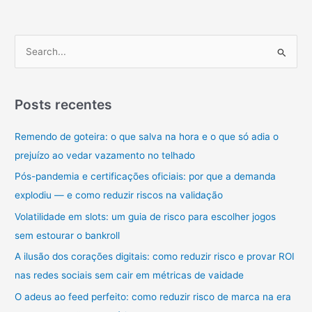
P
e
s
q
Posts recentes
u
Remendo de goteira: o que salva na hora e o que só adia o
i
prejuízo ao vedar vazamento no telhado
s
a
Pós-pandemia e certificações oficiais: por que a demanda
r
explodiu — e como reduzir riscos na validação
p
Volatilidade em slots: um guia de risco para escolher jogos
o
sem estourar o bankroll
r
A ilusão dos corações digitais: como reduzir risco e provar ROI
:
nas redes sociais sem cair em métricas de vaidade
O adeus ao feed perfeito: como reduzir risco de marca na era