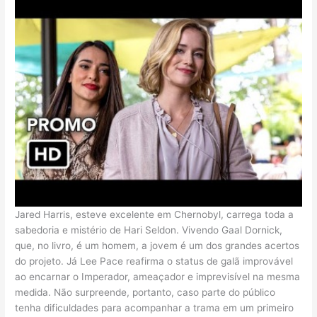
Jared Harris, esteve excelente em Chernobyl, carrega toda a
sabedoria e mistério de Hari Seldon. Vivendo Gaal Dornick,
que, no livro, é um homem, a jovem é um dos grandes acertos
do projeto. Já Lee Pace reafirma o status de galã improvável
ao encarnar o Imperador, ameaçador e imprevisível na mesma
medida. Não surpreende, portanto, caso parte do público
tenha dificuldades para acompanhar a trama em um primeiro