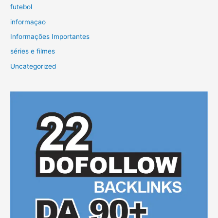
futebol
informaçao
Informações Importantes
séries e filmes
Uncategorized