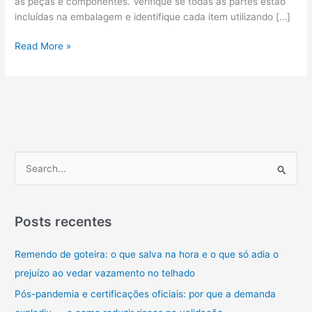
as peças e componentes. Verifique se todas as partes estão
incluídas na embalagem e identifique cada item utilizando […]
Dicas
Read More »
para
Agilizar
a
Montagem
de
Móveis
P
e
s
q
Posts recentes
u
Remendo de goteira: o que salva na hora e o que só adia o
i
prejuízo ao vedar vazamento no telhado
s
a
Pós-pandemia e certificações oficiais: por que a demanda
r