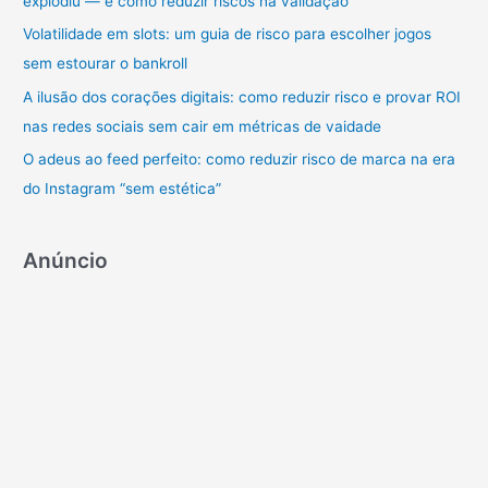
explodiu — e como reduzir riscos na validação
p
Volatilidade em slots: um guia de risco para escolher jogos
o
sem estourar o bankroll
r
A ilusão dos corações digitais: como reduzir risco e provar ROI
:
nas redes sociais sem cair em métricas de vaidade
O adeus ao feed perfeito: como reduzir risco de marca na era
do Instagram “sem estética”
Anúncio