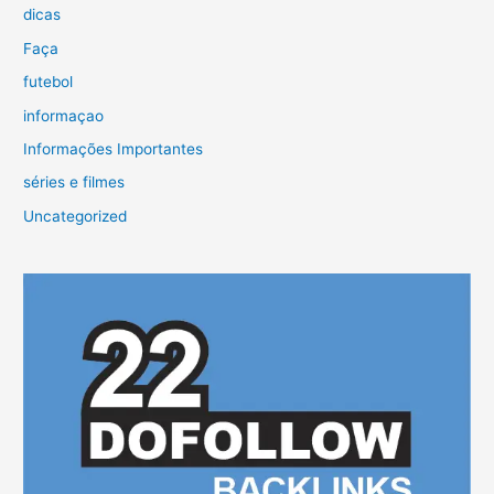
dicas
Faça
futebol
informaçao
Informações Importantes
séries e filmes
Uncategorized