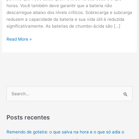
horas. Você também deve garantir que a bateria não
descarregue abaixo dos níveis críticos. Sobrecarga e subcarga
reduzem a capacidade da bateria e sua vida útil é reduzida
significativamente. As baterias de chumbo-ácida são […]
Bateria
Read More »
de
Alarme
e
Cerca
El�trica
Intelbras
XB
P
12AL
e
12v
s
C�mera,
DVR,
q
Posts recentes
Stand
u
Alone,
Remendo de goteira: o que salva na hora e o que só adia o
i
Seguran�a