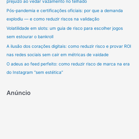
prejuízo ao vedar vazamento no telhado
s
e
Mais
a
Pós-pandemia e certificações oficiais: por que a demanda
!
r
explodiu — e como reduzir riscos na validação
p
Volatilidade em slots: um guia de risco para escolher jogos
o
sem estourar o bankroll
r
A ilusão dos corações digitais: como reduzir risco e provar ROI
:
nas redes sociais sem cair em métricas de vaidade
O adeus ao feed perfeito: como reduzir risco de marca na era
do Instagram “sem estética”
Anúncio