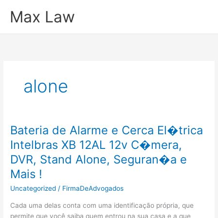
Ir
Max Law
para
o
conteúdo
alone
Bateria de Alarme e Cerca El�trica
Intelbras XB 12AL 12v C�mera,
DVR, Stand Alone, Seguran�a e
Mais !
Uncategorized
/
FirmaDeAdvogados
Cada uma delas conta com uma identificação própria, que
permite que você saiba quem entrou na sua casa e a que