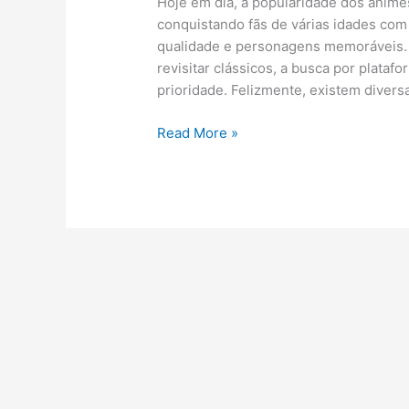
Hoje em dia, a popularidade dos anim
conquistando fãs de várias idades com 
qualidade e personagens memoráveis.
revisitar clássicos, a busca por plat
prioridade. Felizmente, existem divers
Animes
Read More »
Gratis
Em
HD:
Plataformas
Que
Valem
A
Pena
Conhecer