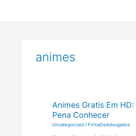
Ir
para
o
conteúdo
animes
Animes Gratis Em HD:
Pena Conhecer
Uncategorized
/
FirmaDeAdvogados