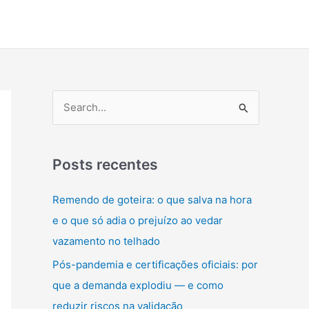
P
e
s
q
Posts recentes
u
Remendo de goteira: o que salva na hora
i
e o que só adia o prejuízo ao vedar
s
vazamento no telhado
a
Pós-pandemia e certificações oficiais: por
r
que a demanda explodiu — e como
p
reduzir riscos na validação
o