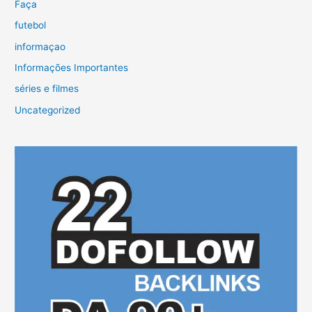
Faça
futebol
informaçao
Informações Importantes
séries e filmes
Uncategorized