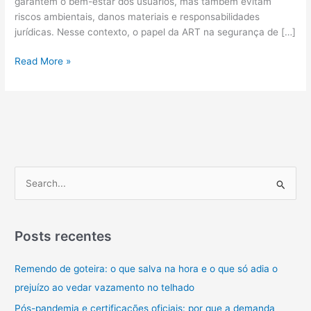
garantem o bem-estar dos usuários, mas também evitam
riscos ambientais, danos materiais e responsabilidades
jurídicas. Nesse contexto, o papel da ART na segurança de […]
O
Read More »
Papel
Da
ART
Na
Segurança
De
Instalações
P
De
e
Ar-
s
condicionado
q
Posts recentes
u
Remendo de goteira: o que salva na hora e o que só adia o
i
prejuízo ao vedar vazamento no telhado
s
a
Pós-pandemia e certificações oficiais: por que a demanda