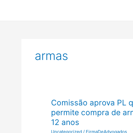
Ir
para
o
conteúdo
armas
Comissão aprova PL qu
permite compra de arm
12 anos
Uncategorized
/
FirmaDeAdvogados