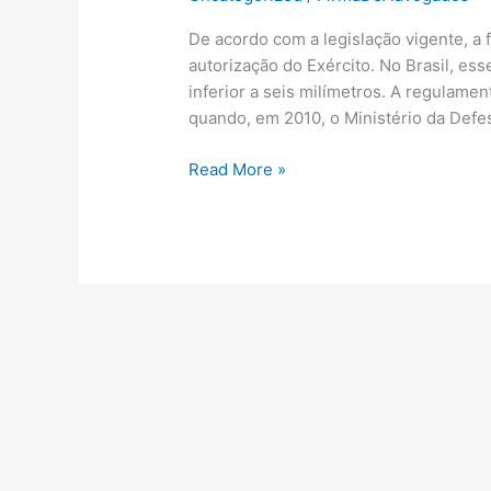
De acordo com a legislação vigente, a
autorização do Exército. No Brasil, es
inferior a seis milímetros. A regulame
quando, em 2010, o Ministério da Defes
Comissão
Read More »
aprova
PL
que
regulamenta
airsoft
e
permite
compra
de
armas
de
pressão