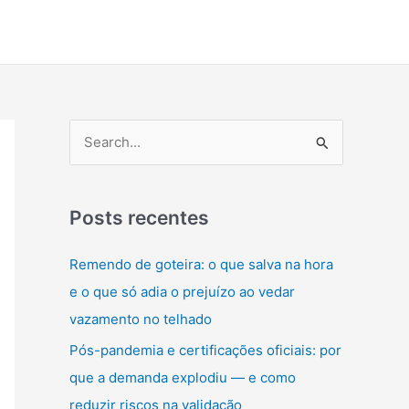
P
e
s
q
Posts recentes
u
Remendo de goteira: o que salva na hora
i
e o que só adia o prejuízo ao vedar
s
vazamento no telhado
a
Pós-pandemia e certificações oficiais: por
r
que a demanda explodiu — e como
p
reduzir riscos na validação
o