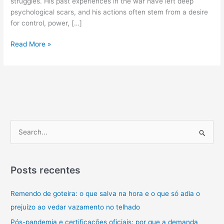
struggles. His past experiences in the war have left deep
psychological scars, and his actions often stem from a desire
for control, power, […]
Why
Read More »
Do
We
Love
Villains?
The
Psychology
Behind
P
Antiheroes
e
s
q
Posts recentes
u
Remendo de goteira: o que salva na hora e o que só adia o
i
prejuízo ao vedar vazamento no telhado
s
a
Pós-pandemia e certificações oficiais: por que a demanda