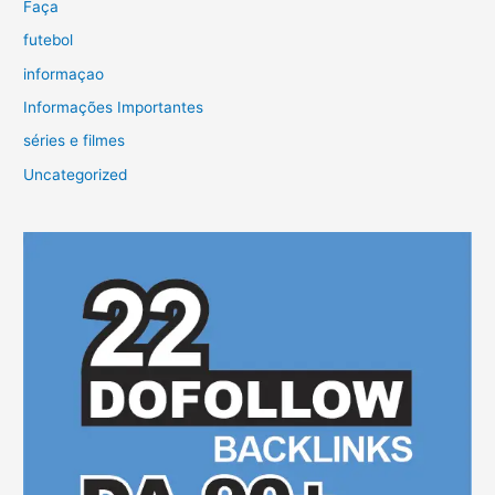
Faça
futebol
informaçao
Informações Importantes
séries e filmes
Uncategorized