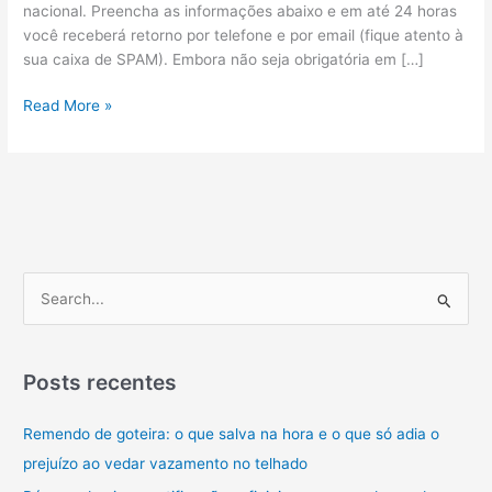
nacional. Preencha as informações abaixo e em até 24 horas
você receberá retorno por telefone e por email (fique atento à
sua caixa de SPAM). Embora não seja obrigatória em […]
Países
Read More »
que
estão
aceitando
motoristas
brasileiros
com
a
P
CNH
e
nacional
s
q
Posts recentes
u
Remendo de goteira: o que salva na hora e o que só adia o
i
prejuízo ao vedar vazamento no telhado
s