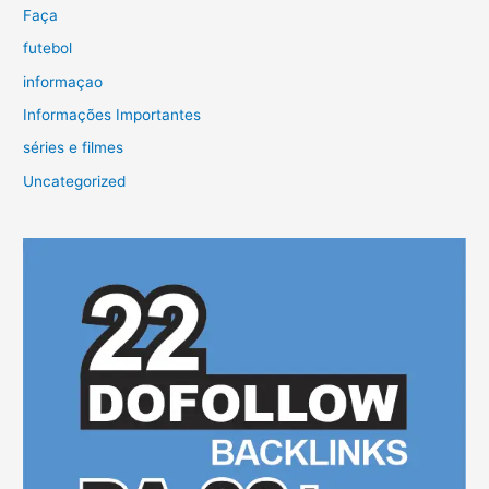
Faça
futebol
informaçao
Informações Importantes
séries e filmes
Uncategorized