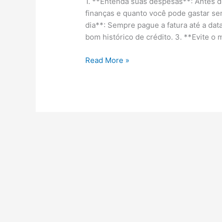
1. **Entenda suas despesas**: Antes d
finanças e quanto você pode gastar 
dia**: Sempre pague a fatura até a dat
bom histórico de crédito. 3. **Evite o
Cartão
Read More »
de
crédito:
10
dicas
para
você
não
se
enrolar