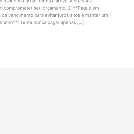
e usar seu cartão, tenha clareza sobre suas
sem comprometer seu orçamento. 2. **Pague em
a de vencimento para evitar juros altos e manter um
 mínimo**: Tente nunca pagar apenas […]