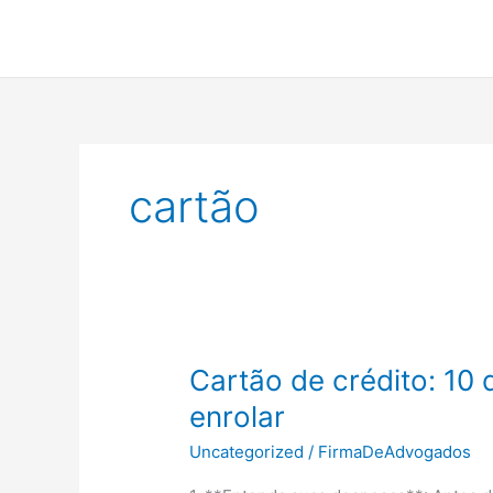
Ir
para
o
conteúdo
cartão
Cartão de crédito: 10 
enrolar
Uncategorized
/
FirmaDeAdvogados