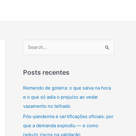
P
e
s
q
Posts recentes
u
Remendo de goteira: o que salva na hora
i
e o que só adia o prejuízo ao vedar
s
vazamento no telhado
a
Pós-pandemia e certificações oficiais: por
r
que a demanda explodiu — e como
p
reduzir riscos na validação
o