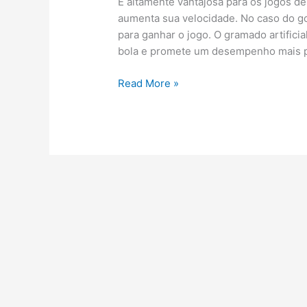
É altamente vantajosa para os jogos de 
aumenta sua velocidade. No caso do golf
para ganhar o jogo. O gramado artificia
bola e promete um desempenho mais p
Grama
Read More »
Sintética
Decorativa:
Tipos,
Vantagens
e
Como
Colocar