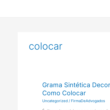
Ir
para
o
conteúdo
colocar
Grama Sintética Decor
Como Colocar
Uncategorized
/
FirmaDeAdvogados