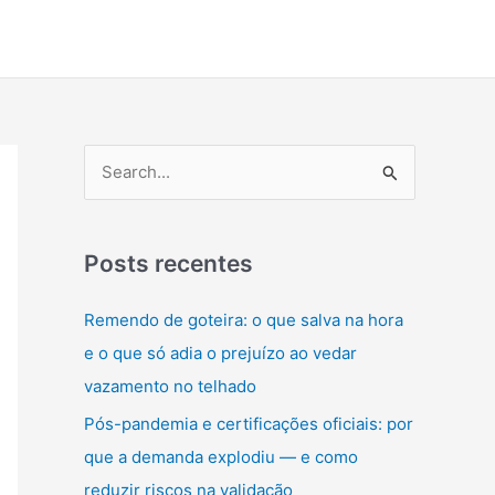
P
e
s
q
Posts recentes
u
Remendo de goteira: o que salva na hora
i
e o que só adia o prejuízo ao vedar
s
vazamento no telhado
a
Pós-pandemia e certificações oficiais: por
r
que a demanda explodiu — e como
p
reduzir riscos na validação
o