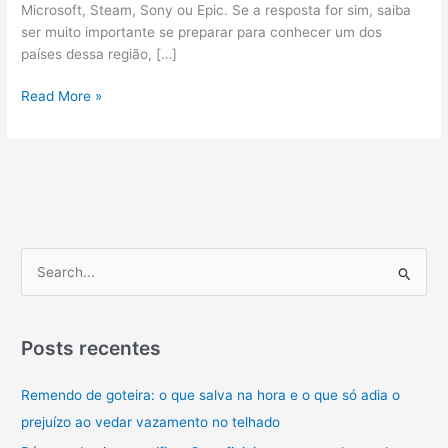
Microsoft, Steam, Sony ou Epic. Se a resposta for sim, saiba
ser muito importante se preparar para conhecer um dos
países dessa região, […]
Traduções
Read More »
Jurídicas:
Por
Que
Elas
Devem
Ser
Feitas
P
com
e
Cuidado
s
em
Processos
q
Posts recentes
Internacionais
u
Remendo de goteira: o que salva na hora e o que só adia o
i
prejuízo ao vedar vazamento no telhado
s