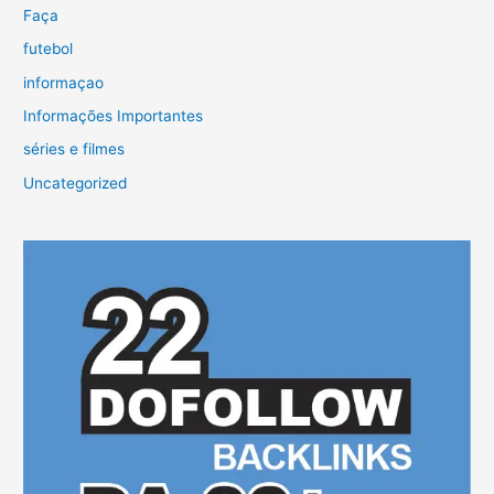
Faça
futebol
informaçao
Informações Importantes
séries e filmes
Uncategorized