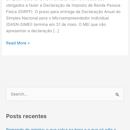
obrigados a fazer a Declaração de Imposto de Renda Pessoa
Física (DIRPF). O prazo para entrega da Declaração Anual do
Simples Nacional para o Microempreendedor Individual
(DASN-SIMEI) termina em 31 de maio. O MEI que não
apresentar a declaração […]
Imposto
Read More »
de
Renda
como
MEI:
quem
precisa
fazer
P
a
e
declaração
s
em
2022?
q
Posts recentes
Pequenas
u
Empresas
Remendo de goteira: o que salva na hora e o que só adia o
i