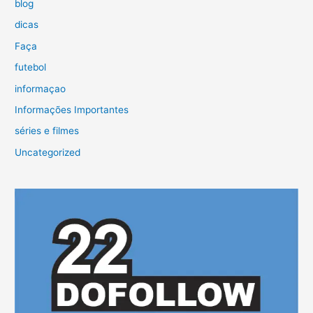
blog
dicas
Faça
futebol
informaçao
Informações Importantes
séries e filmes
Uncategorized