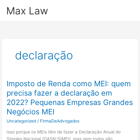
Ir
Max Law
para
o
conteúdo
declaração
Imposto de Renda como MEI: quem
precisa fazer a declaração em
2022? Pequenas Empresas Grandes
Negócios MEI
Uncategorized
/
FirmaDeAdvogados
Isso porque os MEIs têm de fazer a Declaração Anual do
Simples Nacional (DASN-SIMEI), mas nem todos são