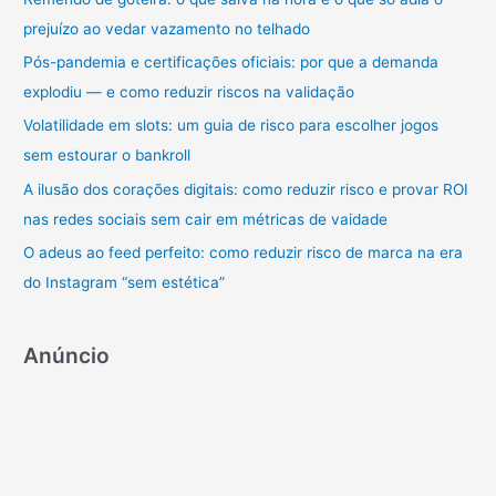
Grandes
prejuízo ao vedar vazamento no telhado
s
Negócios
MEI
a
Pós-pandemia e certificações oficiais: por que a demanda
r
explodiu — e como reduzir riscos na validação
p
Volatilidade em slots: um guia de risco para escolher jogos
o
sem estourar o bankroll
r
A ilusão dos corações digitais: como reduzir risco e provar ROI
:
nas redes sociais sem cair em métricas de vaidade
O adeus ao feed perfeito: como reduzir risco de marca na era
do Instagram “sem estética”
Anúncio