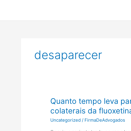
Ir
para
o
conteúdo
desaparecer
Quanto tempo leva par
colaterais da fluoxetin
Uncategorized
/
FirmaDeAdvogados