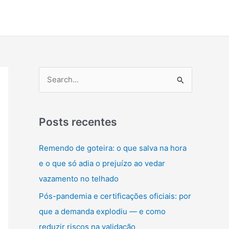
P
e
s
q
Posts recentes
u
Remendo de goteira: o que salva na hora
i
e o que só adia o prejuízo ao vedar
s
vazamento no telhado
a
Pós-pandemia e certificações oficiais: por
r
que a demanda explodiu — e como
p
reduzir riscos na validação
o