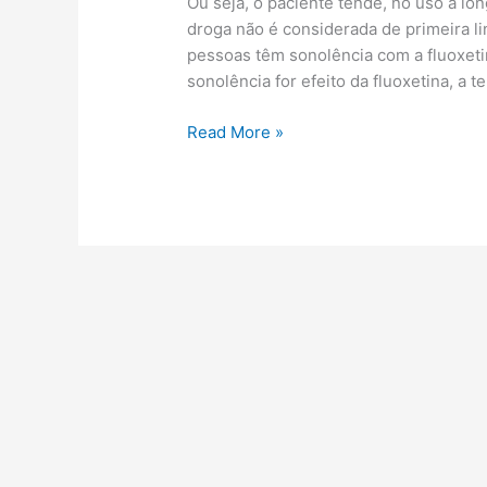
Ou seja, o paciente tende, no uso a long
droga não é considerada de primeira l
pessoas têm sonolência com a fluoxetin
sonolência for efeito da fluoxetina, a 
Quanto
Read More »
tempo
leva
para
desaparecer
os
efeitos
colaterais
da
fluoxetina?