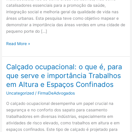
catalisadores essenciais para a promoção da saúde,
integração social e melhoria geral da qualidade de vida nas
áreas urbanas. Esta pesquisa teve como objetivo mapear e
demonstrar a importância das áreas verdes em uma cidade de
pequeno porte do […]
PDF
Read More »
A
Importância
Das
Calçado ocupacional: o que é, para
Áreas
que serve e importância Trabalhos
Verdes
Em
em Altura e Espaços Confinados
Espaços
Uncategorized
/
FirmaDeAdvogados
Urbanos:
Reflexões
O calçado ocupacional desempenha um papel crucial na
Sobre
segurança e no conforto dos sapato para casamento
Qualidade
trabalhadores em diversas indústrias, especialmente em
De
atividades de risco elevado, como trabalhos em altura e em
Vida
espaços confinados. Este tipo de calçado é projetado para