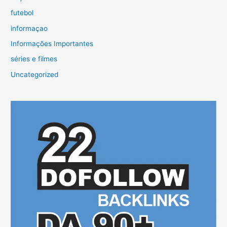
futebol
informaçao
Informações Importantes
séries e filmes
Uncategorized