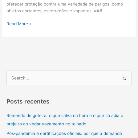
e
oferecer proteção contra uma variedade de perigos, como
Marcos
objetos cortantes, escorregões e impactos. ###
Legais
Calçado
Read More »
ocupacional:
o
que
é,
para
que
serve
P
e
e
importância
s
Trabalhos
em
q
Posts recentes
Altura
u
e
Remendo de goteira: o que salva na hora e o que só adia o
i
Espaços
prejuízo ao vedar vazamento no telhado
s
Confinados
a
Pós-pandemia e certificações oficiais: por que a demanda