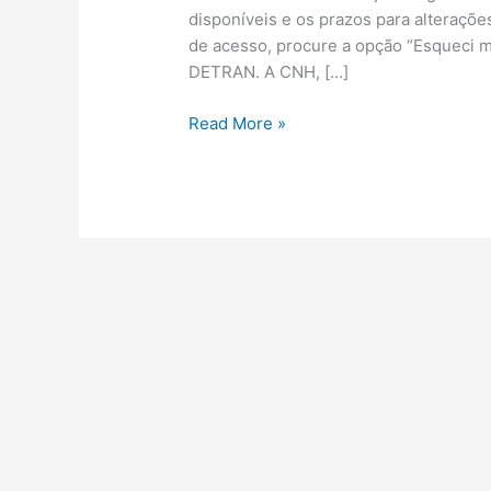
disponíveis e os prazos para alteraç
de acesso, procure a opção “Esqueci m
DETRAN. A CNH, […]
Agendar
Read More »
ou
cancelar
exames
PR