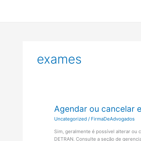
Ir
para
o
conteúdo
exames
Agendar ou cancelar 
Uncategorized
/
FirmaDeAdvogados
Sim, geralmente é possível alterar ou
DETRAN. Consulte a seção de gerenci