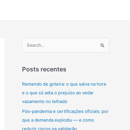
P
e
s
q
Posts recentes
u
Remendo de goteira: o que salva na hora
i
e o que só adia o prejuízo ao vedar
s
vazamento no telhado
a
Pós-pandemia e certificações oficiais: por
r
que a demanda explodiu — e como
p
reduzir riscos na validação
o