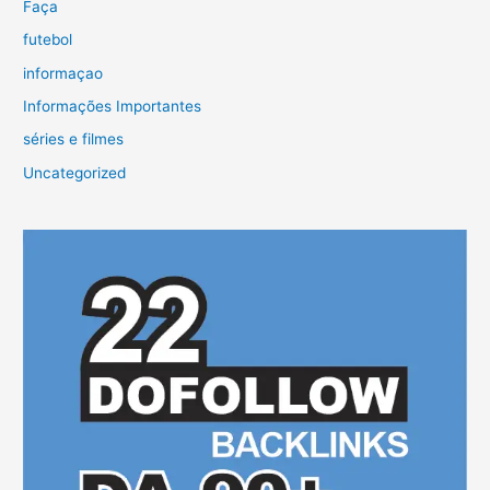
Faça
futebol
informaçao
Informações Importantes
séries e filmes
Uncategorized