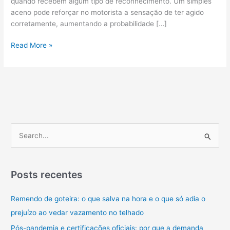
quando recebem algum tipo de reconhecimento. Um simples
aceno pode reforçar no motorista a sensação de ter agido
corretamente, aumentando a probabilidade […]
Segurança
Read More »
nas
Rodovias
Federais
de
MS
e
Desafios
P
e
s
q
Posts recentes
u
Remendo de goteira: o que salva na hora e o que só adia o
i
prejuízo ao vedar vazamento no telhado
s
a
Pós-pandemia e certificações oficiais: por que a demanda