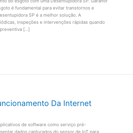
nto do esgoto com uma Desentupidora SP. Garantir
oto é fundamental para evitar transtornos e
Desentupidora SP é a melhor solução. A
iódicas, inspeções e intervenções rápidas quando
preventiva […]
Funcionamento Da Internet
aplicativos de software como serviço pré-
sentar dados capturados do sensor de IoT para