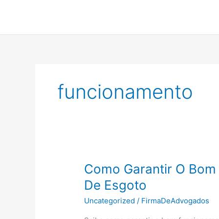
Ir
para
o
conteúdo
funcionamento
Como Garantir O Bom
De Esgoto
Uncategorized
/
FirmaDeAdvogados