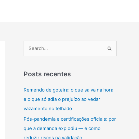
P
e
s
q
Posts recentes
u
Remendo de goteira: o que salva na hora
i
e o que só adia o prejuízo ao vedar
s
vazamento no telhado
a
Pós-pandemia e certificações oficiais: por
r
que a demanda explodiu — e como
p
reduzir riscos na validação
o