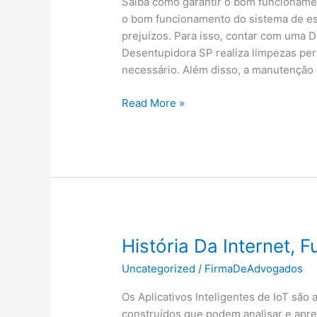
Saiba como garantir o bom funcioname
o bom funcionamento do sistema de esg
prejuízos. Para isso, contar com uma 
Desentupidora SP realiza limpezas per
necessário. Além disso, a manutenção 
Como
Read More »
Garantir
O
Bom
Funcionamento
Do
Sistema
De
Esgoto
História Da Internet, 
Uncategorized
/
FirmaDeAdvogados
Os Aplicativos Inteligentes de IoT são 
construídos que podem analisar e apre