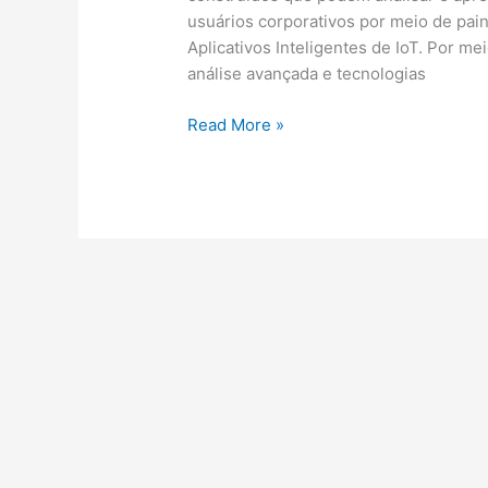
usuários corporativos por meio de pai
Aplicativos Inteligentes de IoT. Por m
análise avançada e tecnologias
História
Read More »
Da
Internet,
Funcionamento
Da
Internet