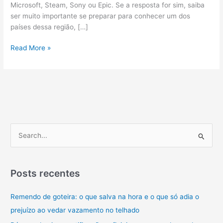
Microsoft, Steam, Sony ou Epic. Se a resposta for sim, saiba
ser muito importante se preparar para conhecer um dos
países dessa região, […]
Traduções
Read More »
Jurídicas:
Por
Que
Elas
Devem
Ser
Feitas
P
com
e
Cuidado
s
em
Processos
q
Posts recentes
Internacionais
u
Remendo de goteira: o que salva na hora e o que só adia o
i
prejuízo ao vedar vazamento no telhado
s