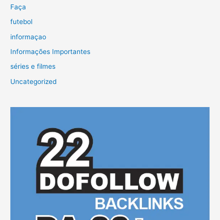
Faça
futebol
informaçao
Informações Importantes
séries e filmes
Uncategorized