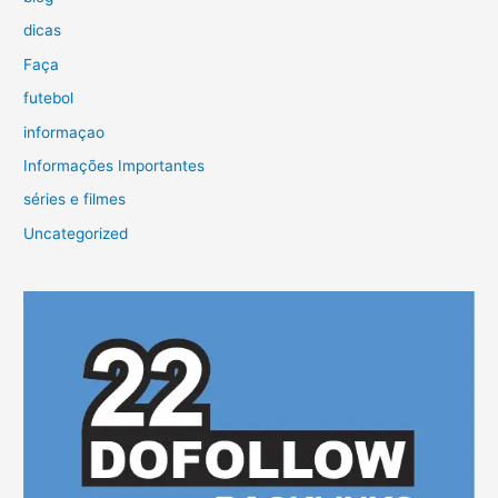
dicas
Faça
futebol
informaçao
Informações Importantes
séries e filmes
Uncategorized