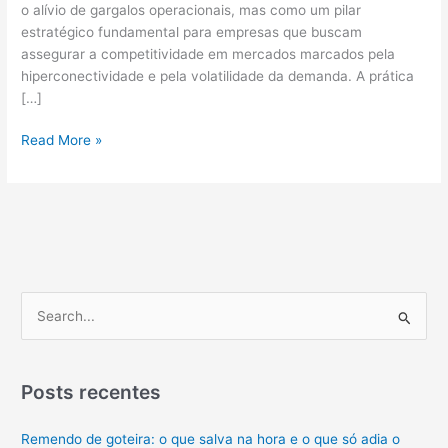
o alívio de gargalos operacionais, mas como um pilar
estratégico fundamental para empresas que buscam
assegurar a competitividade em mercados marcados pela
hiperconectividade e pela volatilidade da demanda. A prática
[…]
Terceirização
Read More »
Logística:
Redução
De
Custos
E
Aumento
De
P
Desempenho
e
s
q
Posts recentes
u
Remendo de goteira: o que salva na hora e o que só adia o
i