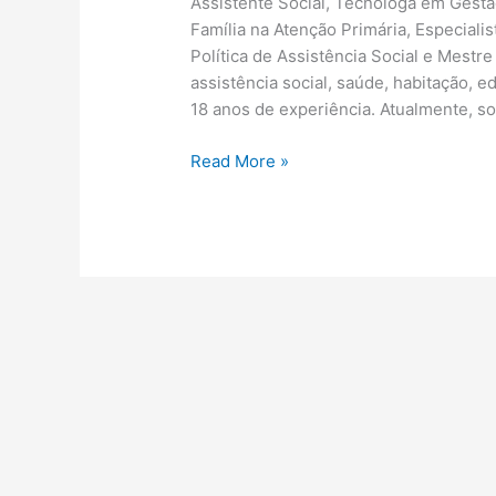
Assistente Social, Tecnóloga em Gest
Família na Atenção Primária, Especialis
Política de Assistência Social e Mestr
assistência social, saúde, habitação, 
18 anos de experiência. Atualmente, so
Como
Read More »
Saber
se
Minha
Carteirinha
de
Visitante
Está
Pronta