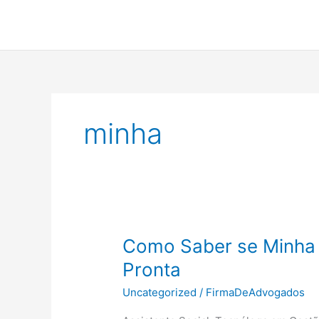
Ir
para
o
conteúdo
minha
Como Saber se Minha C
Pronta
Uncategorized
/
FirmaDeAdvogados