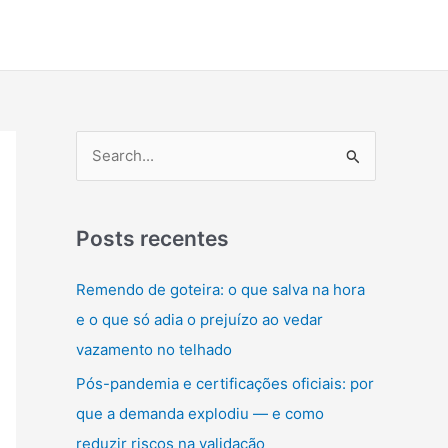
P
e
s
q
Posts recentes
u
Remendo de goteira: o que salva na hora
i
e o que só adia o prejuízo ao vedar
s
vazamento no telhado
a
Pós-pandemia e certificações oficiais: por
r
que a demanda explodiu — e como
p
reduzir riscos na validação
o