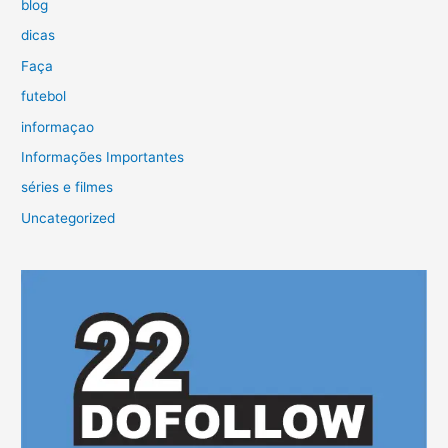
blog
dicas
Faça
futebol
informaçao
Informações Importantes
séries e filmes
Uncategorized