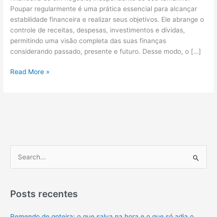
Poupar regularmente é uma prática essencial para alcançar
estabilidade financeira e realizar seus objetivos. Ele abrange o
controle de receitas, despesas, investimentos e dívidas,
permitindo uma visão completa das suas finanças
considerando passado, presente e futuro. Desse modo, o […]
O
Read More »
que
é
o
planejamento
financeiro,
qual
a
P
importância,
e
como
s
fazer
e
q
Posts recentes
dicas
u
Tudo
Remendo de goteira: o que salva na hora e o que só adia o
i