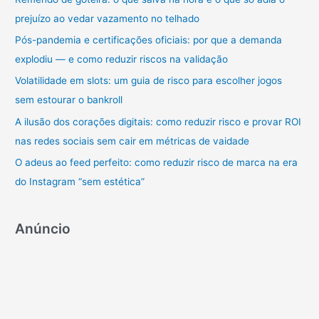
sobre
prejuízo ao vedar vazamento no telhado
s
Gestão
Financeira
a
Pós-pandemia e certificações oficiais: por que a demanda
Empresarial
r
explodiu — e como reduzir riscos na validação
p
Volatilidade em slots: um guia de risco para escolher jogos
o
sem estourar o bankroll
r
A ilusão dos corações digitais: como reduzir risco e provar ROI
:
nas redes sociais sem cair em métricas de vaidade
O adeus ao feed perfeito: como reduzir risco de marca na era
do Instagram “sem estética”
Anúncio