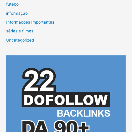
futebol
informaçao
Informações Importantes
séries e filmes
Uncategorized