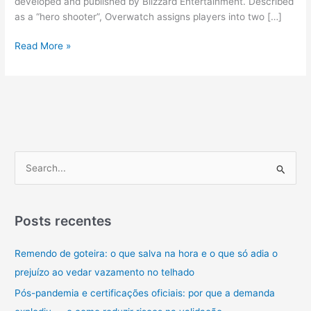
developed and published by Blizzard Entertainment. Described
as a “hero shooter”, Overwatch assigns players into two […]
55
Read More »
Overwatch
Trivia
Questions
And
Answers
P
e
s
q
Posts recentes
u
Remendo de goteira: o que salva na hora e o que só adia o
i
prejuízo ao vedar vazamento no telhado
s
a
Pós-pandemia e certificações oficiais: por que a demanda
r