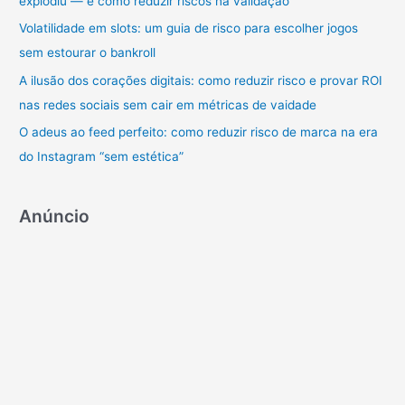
explodiu — e como reduzir riscos na validação
p
Volatilidade em slots: um guia de risco para escolher jogos
o
sem estourar o bankroll
r
A ilusão dos corações digitais: como reduzir risco e provar ROI
:
nas redes sociais sem cair em métricas de vaidade
O adeus ao feed perfeito: como reduzir risco de marca na era
do Instagram “sem estética”
Anúncio