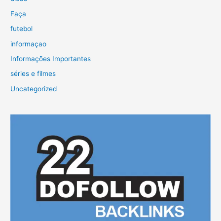
Faça
futebol
informaçao
Informações Importantes
séries e filmes
Uncategorized