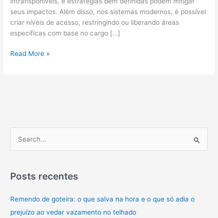
intransponíveis, e estratégias bem definidas podem mitigar
seus impactos. Além disso, nos sistemas modernos, é possível
criar níveis de acesso, restringindo ou liberando áreas
específicas com base no cargo […]
Os
Read More »
9
melhores
sistemas
de
segurança
doméstica
inteligente
P
e
s
q
Posts recentes
u
Remendo de goteira: o que salva na hora e o que só adia o
i
prejuízo ao vedar vazamento no telhado
s