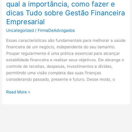
qual a importância, como fazer e
de
vídeo
dicas Tudo sobre Gestão Financeira
Ajuda
Empresarial
do
YouTube
Uncategorized
/
FirmaDeAdvogados
Essas características são fundamentais para melhorar a saúde
financeira de um negócio, independente do seu tamanho.
Poupar regularmente é uma prática essencial para alcançar
estabilidade financeira e realizar seus objetivos. Ele abrange o
controle de receitas, despesas, investimentos e dívidas,
permitindo uma visão completa das suas finanças
considerando passado, presente e futuro. Desse modo, o
O
Read More »
que
é
o
planejamento
financeiro,
qual