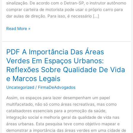
sinalização. De acordo com o Detran-SP, o instrutor autônomo
comprar carteira de motorista pode usar o próprio carro para
dar aulas de direção. Para isso, é necessário […]
Imposto
Read More »
sobre
trânsito
e
PDF A Importância Das Áreas
estacionamento?
Verdes Em Espaços Urbanos:
O
que
Reflexões Sobre Qualidade De Vida
é
e Marcos Legais
mito
e
Uncategorized
/
FirmaDeAdvogados
verdade
Assim, os espaços para lazer desempenham um papel
nisso?
multifacetado, não só como áreas recreativas, mas como
catalisadores essenciais para a promoção da saúde,
integração social e melhoria geral da qualidade de vida nas
áreas urbanas. Esta pesquisa teve como objetivo mapear e
demonstrar a importância das áreas verdes em uma cidade de