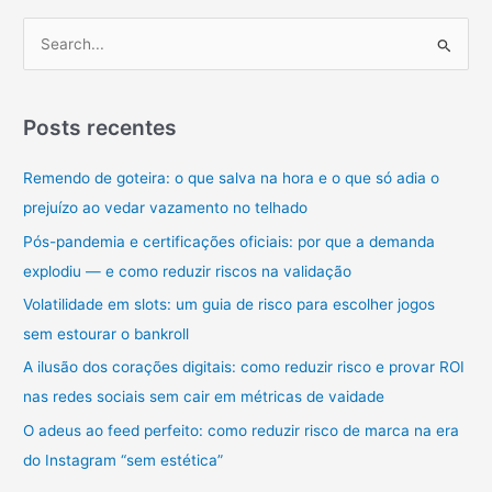
a
P
importância,
e
como
s
fazer
e
q
Posts recentes
dicas
u
Tudo
Remendo de goteira: o que salva na hora e o que só adia o
i
sobre
prejuízo ao vedar vazamento no telhado
s
Gestão
Financeira
a
Pós-pandemia e certificações oficiais: por que a demanda
Empresarial
r
explodiu — e como reduzir riscos na validação
p
Volatilidade em slots: um guia de risco para escolher jogos
o
sem estourar o bankroll
r
A ilusão dos corações digitais: como reduzir risco e provar ROI
:
nas redes sociais sem cair em métricas de vaidade
O adeus ao feed perfeito: como reduzir risco de marca na era
do Instagram “sem estética”