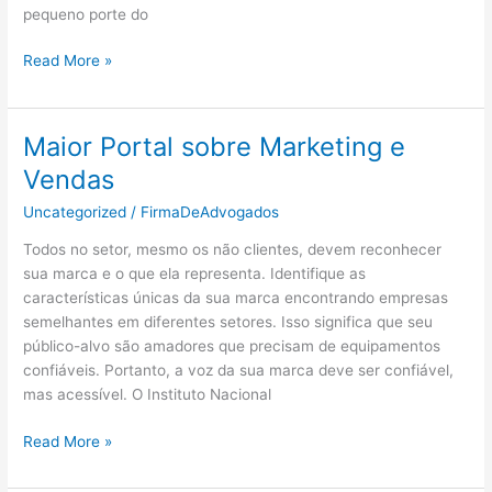
pequeno porte do
PDF
Read More »
A
Importância
Das
Maior Portal sobre Marketing e
Áreas
Vendas
Verdes
Em
Uncategorized
/
FirmaDeAdvogados
Espaços
Todos no setor, mesmo os não clientes, devem reconhecer
Urbanos:
sua marca e o que ela representa. Identifique as
Reflexões
características únicas da sua marca encontrando empresas
Sobre
semelhantes em diferentes setores. Isso significa que seu
Qualidade
público-alvo são amadores que precisam de equipamentos
De
confiáveis. Portanto, a voz da sua marca deve ser confiável,
Vida
mas acessível. O Instituto Nacional
e
Marcos
Maior
Read More »
Legais
Portal
sobre