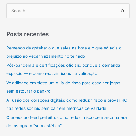
P
e
s
q
Posts recentes
u
Remendo de goteira: o que salva na hora e o que só adia o
i
prejuízo ao vedar vazamento no telhado
s
a
Pós-pandemia e certificações oficiais: por que a demanda
r
explodiu — e como reduzir riscos na validação
p
Volatilidade em slots: um guia de risco para escolher jogos
o
sem estourar o bankroll
r
A ilusão dos corações digitais: como reduzir risco e provar ROI
:
nas redes sociais sem cair em métricas de vaidade
O adeus ao feed perfeito: como reduzir risco de marca na era
do Instagram “sem estética”