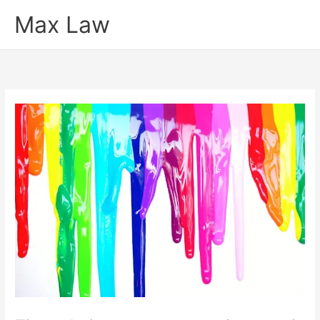
Ir
Max Law
para
o
conteúdo