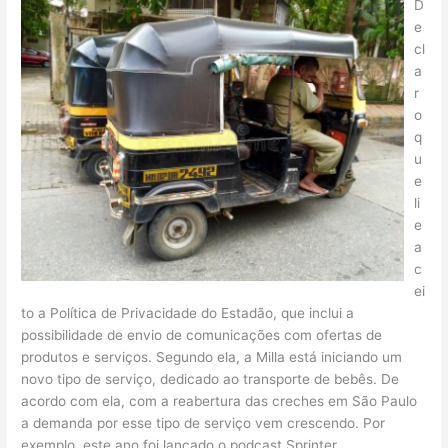
D
e
cl
a
r
o
q
u
e
li
e
a
c
ei
to a Política de Privacidade do Estadão, que inclui a
possibilidade de envio de comunicações com ofertas de
produtos e serviços. Segundo ela, a Milla está iniciando um
novo tipo de serviço, dedicado ao transporte de bebês. De
acordo com ela, com a reabertura das creches em São Paulo
a demanda por esse tipo de serviço vem crescendo. Por
exemplo, este ano foi lançado o podcast Sprinter