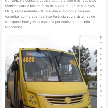
Consent. Na consulta pública da Anatel sobre os requisitos
técnicos para o uso da faixa de 6 GHz (5.925 MHz a 7.125
MHz), representantes da indústria automotiva pediram
garantias contra eventual interferência sobre sistemas de
transporte inteligentes causada por equipamentos não
licenciados.
E
st
e
s
a
s
p
e
c
t
o
s
i
m