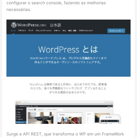
configurar o search console, fazendo as melhorias
necessárias.
Surge a API REST, que transforma o WP em um FrameWork