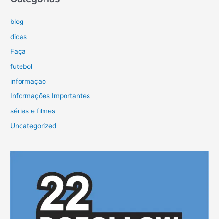
blog
dicas
Faça
futebol
informaçao
Informações Importantes
séries e filmes
Uncategorized