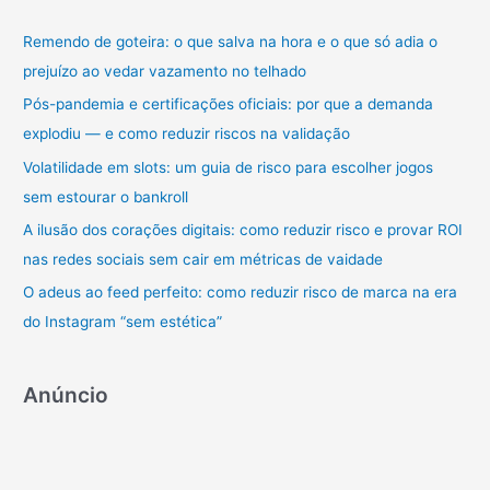
u
Remendo de goteira: o que salva na hora e o que só adia o
i
prejuízo ao vedar vazamento no telhado
s
a
Pós-pandemia e certificações oficiais: por que a demanda
r
explodiu — e como reduzir riscos na validação
p
Volatilidade em slots: um guia de risco para escolher jogos
o
sem estourar o bankroll
r
A ilusão dos corações digitais: como reduzir risco e provar ROI
:
nas redes sociais sem cair em métricas de vaidade
O adeus ao feed perfeito: como reduzir risco de marca na era
do Instagram “sem estética”
Anúncio