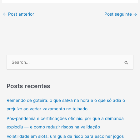
←
Post anterior
Post seguinte
→
P
e
s
q
Posts recentes
u
Remendo de goteira: o que salva na hora e o que só adia o
i
prejuízo ao vedar vazamento no telhado
s
a
Pós-pandemia e certificações oficiais: por que a demanda
r
explodiu — e como reduzir riscos na validação
p
Volatilidade em slots: um guia de risco para escolher jogos