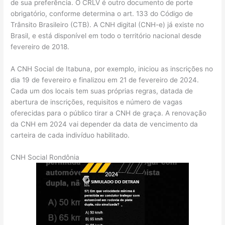
de sua preferência. O CRLV é outro documento de porte
obrigatório, conforme determina o art. 133 do Código de
Trânsito Brasileiro (CTB). A CNH digital (CNH-e) já existe no
Brasil, e está disponível em todo o território nacional desde
fevereiro de 2018.
A CNH Social de Itabuna, por exemplo, iniciou as inscrições no
dia 19 de fevereiro e finalizou em 21 de fevereiro de 2024.
Cada um dos locais tem suas próprias regras, datada de
abertura de inscrições, requisitos e número de vagas
oferecidas para o público tirar a CNH de graça. A renovação
da CNH em 2024 vai depender da data de vencimento da
carteira de cada indivíduo habilitado.
CNH Social Rondônia