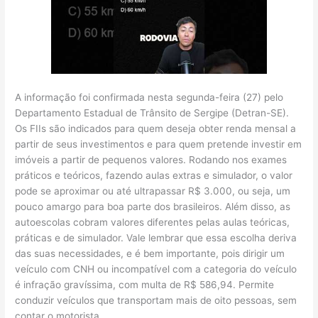
A informação foi confirmada nesta segunda-feira (27) pelo
Departamento Estadual de Trânsito de Sergipe (Detran-SE).
Os FIIs são indicados para quem deseja obter renda mensal a
partir de seus investimentos e para quem pretende investir em
imóveis a partir de pequenos valores. Rodando nos exames
práticos e teóricos, fazendo aulas extras e simulador, o valor
pode se aproximar ou até ultrapassar R$ 3.000, ou seja, um
pouco amargo para boa parte dos brasileiros. Além disso, as
autoescolas cobram valores diferentes pelas aulas teóricas,
práticas e de simulador. Vale lembrar que essa escolha deriva
das suas necessidades, e é bem importante, pois dirigir um
veículo com CNH ou incompatível com a categoria do veículo
é infração gravíssima, com multa de R$ 586,94. Permite
conduzir veículos que transportam mais de oito pessoas, sem
contar o motorista.