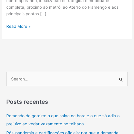
contemporâneo, localização estratégica e mobilidade
completa, próximo ao metrô, ao Aterro do Flamengo e aos
principais pontos […]
Zona
Read More »
Sul
Carioca:
Um
Cenário
Que
Nunca
Sai
P
De
e
Moda
s
q
Posts recentes
u
Remendo de goteira: o que salva na hora e o que só adia o
i
prejuízo ao vedar vazamento no telhado
s
a
Pós-pandemia e certificações oficiais: por que a demanda