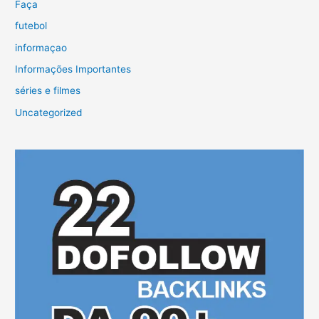
Faça
futebol
informaçao
Informações Importantes
séries e filmes
Uncategorized