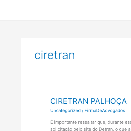
Ir
para
o
conteúdo
ciretran
CIRETRAN PALHOÇA
Uncategorized
/
FirmaDeAdvogados
É importante ressaltar que, durante e
solicitação pelo site do Detran, o qu