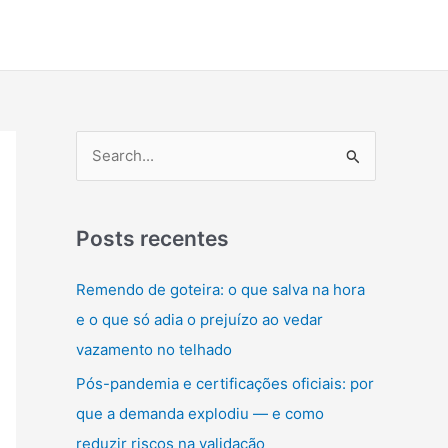
P
e
s
q
Posts recentes
u
Remendo de goteira: o que salva na hora
i
e o que só adia o prejuízo ao vedar
s
vazamento no telhado
a
Pós-pandemia e certificações oficiais: por
r
que a demanda explodiu — e como
p
reduzir riscos na validação
o