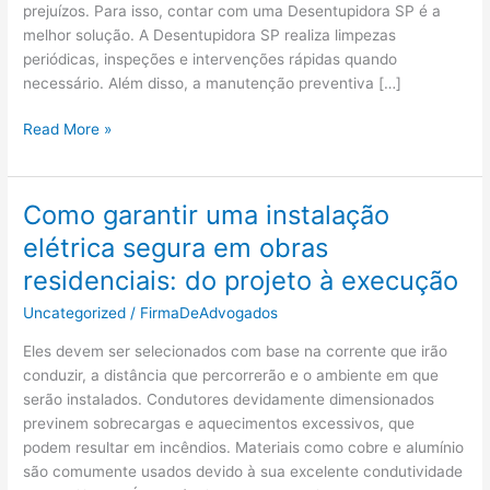
prejuízos. Para isso, contar com uma Desentupidora SP é a
melhor solução. A Desentupidora SP realiza limpezas
periódicas, inspeções e intervenções rápidas quando
necessário. Além disso, a manutenção preventiva […]
Como
Read More »
Garantir
O
Bom
Como garantir uma instalação
Funcionamento
elétrica segura em obras
Do
Sistema
residenciais: do projeto à execução
De
Uncategorized
/
FirmaDeAdvogados
Esgoto
Eles devem ser selecionados com base na corrente que irão
conduzir, a distância que percorrerão e o ambiente em que
serão instalados. Condutores devidamente dimensionados
previnem sobrecargas e aquecimentos excessivos, que
podem resultar em incêndios. Materiais como cobre e alumínio
são comumente usados devido à sua excelente condutividade