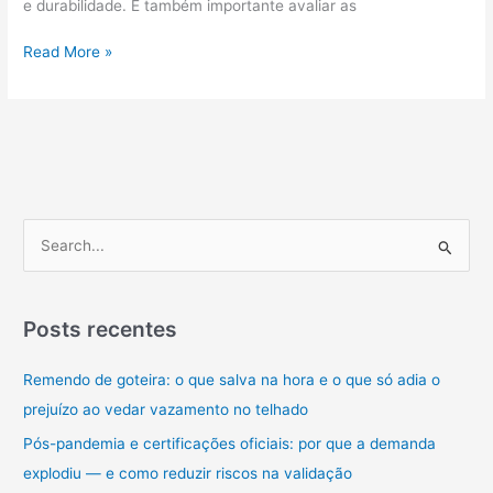
e durabilidade. É também importante avaliar as
Como
Read More »
garantir
uma
instalação
elétrica
segura
em
obras
P
residenciais:
e
do
s
projeto
à
q
Posts recentes
execução
u
Remendo de goteira: o que salva na hora e o que só adia o
i
prejuízo ao vedar vazamento no telhado
s
a
Pós-pandemia e certificações oficiais: por que a demanda
r
explodiu — e como reduzir riscos na validação