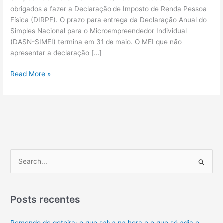
obrigados a fazer a Declaração de Imposto de Renda Pessoa
Física (DIRPF). O prazo para entrega da Declaração Anual do
Simples Nacional para o Microempreendedor Individual
(DASN-SIMEI) termina em 31 de maio. O MEI que não
apresentar a declaração […]
Imposto
Read More »
de
Renda
como
MEI:
quem
precisa
fazer
P
a
e
declaração
s
em
2022?
q
Posts recentes
Pequenas
u
Empresas
Remendo de goteira: o que salva na hora e o que só adia o
i