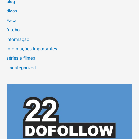
blog
dicas
Faça
futebol
informaçao
Informações Importantes
séries e filmes
Uncategorized