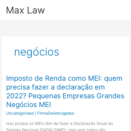
Ir
Max Law
para
o
conteúdo
negócios
Imposto de Renda como MEI: quem
precisa fazer a declaração em
2022? Pequenas Empresas Grandes
Negócios MEI
Uncategorized
/
FirmaDeAdvogados
Isso porque os MEIs têm de fazer a Declaração Anual do
Simples Nacional (DASN-SIMEI), mas nem todos são