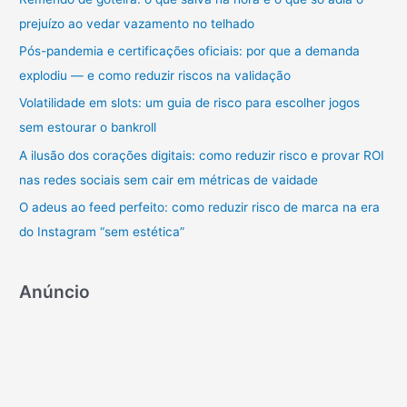
Grandes
prejuízo ao vedar vazamento no telhado
s
Negócios
MEI
a
Pós-pandemia e certificações oficiais: por que a demanda
r
explodiu — e como reduzir riscos na validação
p
Volatilidade em slots: um guia de risco para escolher jogos
o
sem estourar o bankroll
r
A ilusão dos corações digitais: como reduzir risco e provar ROI
:
nas redes sociais sem cair em métricas de vaidade
O adeus ao feed perfeito: como reduzir risco de marca na era
do Instagram “sem estética”
Anúncio