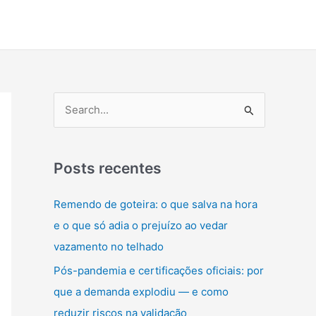
P
e
s
q
Posts recentes
u
Remendo de goteira: o que salva na hora
i
e o que só adia o prejuízo ao vedar
s
vazamento no telhado
a
Pós-pandemia e certificações oficiais: por
r
que a demanda explodiu — e como
p
reduzir riscos na validação
o