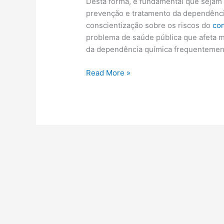
Desta forma, é fundamental que sejam 
prevenção e tratamento da dependênc
conscientização sobre os riscos do
co
problema de saúde pública que afeta 
da dependência química frequentement
Dependência
Read More »
química:
o
que
é
e
como
tratar?
Artigos