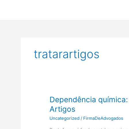
Ir
para
o
conteúdo
tratarartigos
Dependência química: 
Artigos
Uncategorized
/
FirmaDeAdvogados