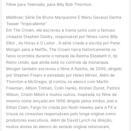
Filme para Televisão, para Billy Bob Thornton.
Maldivas: Série De Bruna Marquezine E Manu Gavassi Ganha
Teaser “tropicaliente”
Em The Crown, ele escreveu a trama junto com o famoso
cineasta Stephen Daldry, responsável por filmes como Billy
Elliot , As Horas e O Leitor . A série criada e escrita por Peter
Morgan para a Netflix, The Crown narra historicamente os
fatos ocorridos durante o reinado da Rainha Elizabeth II, do
Reino Unido, que ainda está no controle da monarquia.
Morgan também escreveu o filme A Rainha, de 2006, dirigido
por Stephen Frears e estrelado por Helen Mirren. Além de
Thornton e McGregor, já contou no elenco com Martin
Freeman, Allison Tolman, Colin Hanks, Kirsten Dunst, Patrick
Wilson, Cristin Milioti e muitos outros. Inspirada no filme de
mesmo nome lançado em 1996 dirigido pelos irmãos Joel e
Ethan Coen, Fargo foi criada por Noah Hawley para a FX e
trouxe os cineastas responsáveis pelo longa original como
produtores executivos. Além de David Lynch na direção,
muitos atores do elenco do seriado original retornaram,