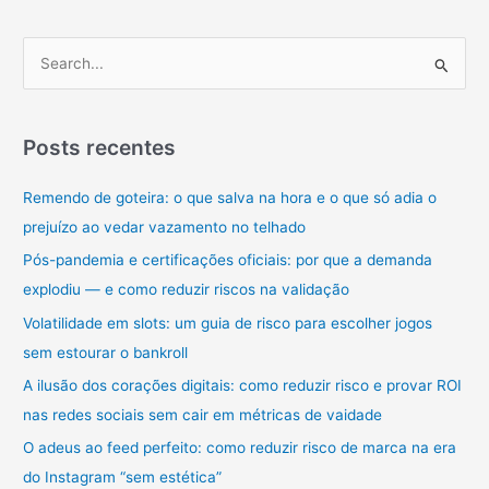
P
e
s
q
Posts recentes
u
Remendo de goteira: o que salva na hora e o que só adia o
i
prejuízo ao vedar vazamento no telhado
s
a
Pós-pandemia e certificações oficiais: por que a demanda
r
explodiu — e como reduzir riscos na validação
p
Volatilidade em slots: um guia de risco para escolher jogos
o
sem estourar o bankroll
r
A ilusão dos corações digitais: como reduzir risco e provar ROI
:
nas redes sociais sem cair em métricas de vaidade
O adeus ao feed perfeito: como reduzir risco de marca na era
do Instagram “sem estética”