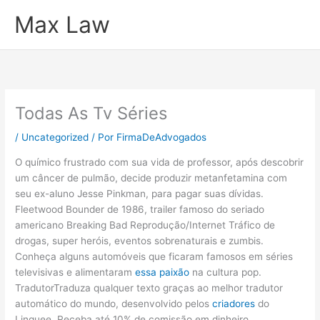
Ir
Max Law
para
o
conteúdo
Todas As Tv Séries
/
Uncategorized
/ Por
FirmaDeAdvogados
O químico frustrado com sua vida de professor, após descobrir
um câncer de pulmão, decide produzir metanfetamina com
seu ex-aluno Jesse Pinkman, para pagar suas dívidas.
Fleetwood Bounder de 1986, trailer famoso do seriado
americano Breaking Bad Reprodução/Internet Tráfico de
drogas, super heróis, eventos sobrenaturais e zumbis.
Conheça alguns automóveis que ficaram famosos em séries
televisivas e alimentaram
essa paixão
na cultura pop.
TradutorTraduza qualquer texto graças ao melhor tradutor
automático do mundo, desenvolvido pelos
criadores
do
Linguee. Receba até 10% de comissão em dinheiro,