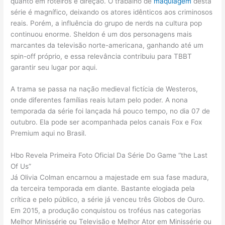
quanto em roteiros e direção. O trabalho de
maquiagem
desta
série é magnífico, deixando os atores idênticos aos criminosos
reais. Porém, a influência do grupo de nerds na cultura pop
continuou enorme. Sheldon é um dos personagens mais
marcantes da televisão norte-americana, ganhando até um
spin-off próprio, e essa relevância contribuiu para TBBT
garantir seu lugar por aqui.
A trama se passa na nação medieval fictícia de Westeros,
onde diferentes famílias reais lutam pelo poder. A nona
temporada da série foi lançada há pouco tempo, no dia 07 de
outubro. Ela pode ser acompanhada pelos canais Fox e Fox
Premium aqui no Brasil.
Hbo Revela Primeira Foto Oficial Da Série Do Game “the Last
Of Us”
Já Olivia Colman encarnou a majestade em sua fase madura,
da terceira temporada em diante. Bastante elogiada pela
crítica e pelo público, a série já venceu três Globos de Ouro.
Em 2015, a produção conquistou os troféus nas categorias
Melhor Minissérie ou Televisão e Melhor Ator em Minissérie ou